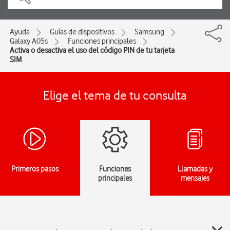
Ayuda
Guías de dispositivos
Samsung
Galaxy A05s
Funciones principales
Activa o desactiva el uso del código PIN de tu tarjeta
SIM
Elige el tema de tu consulta
Primeros pasos
Funciones
Llamadas y
principales
mensajes