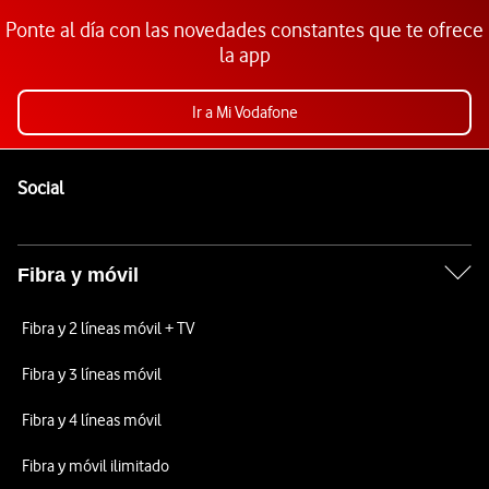
Ponte al día con las novedades constantes que te ofrece
la app
Ir a Mi Vodafone
Pie de página de Vodafone
Enlaces a las redes sociales de Vodafone
Social
Fibra y móvil
Fibra y 2 líneas móvil + TV
Fibra y 3 líneas móvil
Fibra y 4 líneas móvil
Fibra y móvil ilimitado