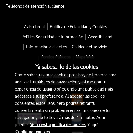
Teléfonos de atención al cliente
Aviso Legal
Política de Privacidad y Cookies
Política Seguridad de Información
Accesibilidad
Información a clientes
Calidad del servicio
Fondos Públicos
Mapa Web
Ya sabes... lo de las cookies
Como sabes, usamos cookies propias y de terceros para
© 2026 Vodafone España S.A.U.
analizar tus hábitos de navegación y así mejorar tu
Avda. América 115, 28042 Madrid
experiencia de usuario ofreciendo una publicidad más
adaptada a tus preferencia. Al aceptar las cookies
consientes estos usos, pero podrás retirar tu
consentimiento sin problema en las funciones de tu
navegador y no te llevará más de 4 minutos. Aquí
puedes
Ver nuestra política de cookies.
Y aquí
Configurar cookies