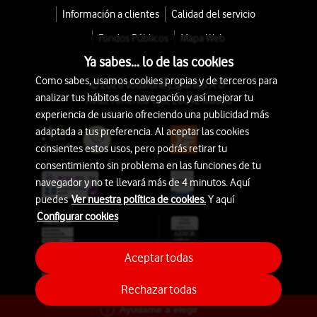
Información a clientes
Calidad del servicio
Fondos Públicos
Mapa Web
Ya sabes... lo de las cookies
Como sabes, usamos cookies propias y de terceros para
© 2026 Vodafone España S.A.U.
analizar tus hábitos de navegación y así mejorar tu
Avda. América 115, 28042 Madrid
experiencia de usuario ofreciendo una publicidad más
adaptada a tus preferencia. Al aceptar las cookies
consientes estos usos, pero podrás retirar tu
consentimiento sin problema en las funciones de tu
navegador y no te llevará más de 4 minutos. Aquí
puedes
Ver nuestra política de cookies.
Y aquí
Configurar cookies
Aceptar todas
Rechazar todas
Ayúdame a elegir