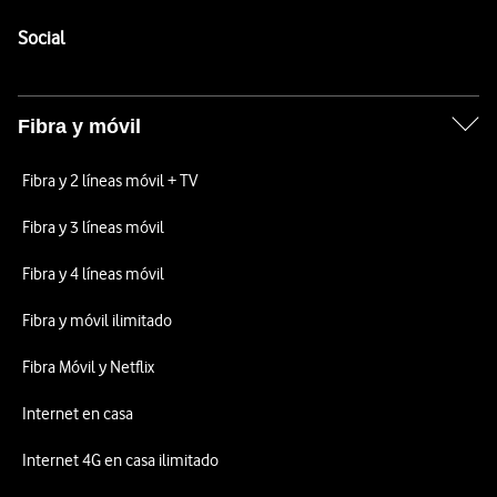
Pie de página de Vodafone
Enlaces a las redes sociales de Vodafone
Social
Fibra y móvil
Fibra y 2 líneas móvil + TV
Fibra y 3 líneas móvil
Fibra y 4 líneas móvil
Fibra y móvil ilimitado
Fibra Móvil y Netflix
Internet en casa
Internet 4G en casa ilimitado