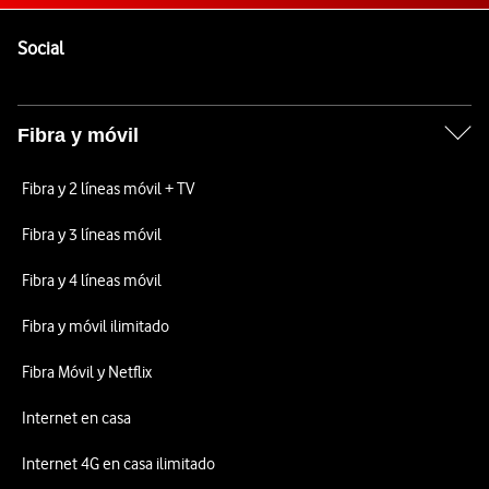
Pie de página de Vodafone
Enlaces a las redes sociales de Vodafone
Social
Fibra y móvil
Fibra y 2 líneas móvil + TV
Fibra y 3 líneas móvil
Fibra y 4 líneas móvil
Fibra y móvil ilimitado
Fibra Móvil y Netflix
Internet en casa
Internet 4G en casa ilimitado