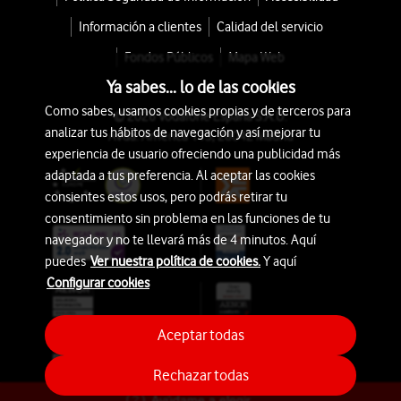
Información a clientes
Calidad del servicio
Fondos Públicos
Mapa Web
Ya sabes... lo de las cookies
Como sabes, usamos cookies propias y de terceros para
© 2026 Vodafone España S.A.U.
analizar tus hábitos de navegación y así mejorar tu
Avda. América 115, 28042 Madrid
experiencia de usuario ofreciendo una publicidad más
adaptada a tus preferencia. Al aceptar las cookies
consientes estos usos, pero podrás retirar tu
consentimiento sin problema en las funciones de tu
navegador y no te llevará más de 4 minutos. Aquí
puedes
Ver nuestra política de cookies.
Y aquí
Configurar cookies
Aceptar todas
Rechazar todas
Ayúdame a elegir