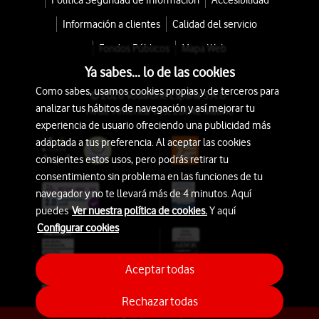
Política Seguridad de Información
Accesibilidad
Información a clientes
Calidad del servicio
Fondos Públicos
Mapa Web
Ya sabes... lo de las cookies
Como sabes, usamos cookies propias y de terceros para
© 2026 Vodafone España S.A.U.
analizar tus hábitos de navegación y así mejorar tu
Avda. América 115, 28042 Madrid
experiencia de usuario ofreciendo una publicidad más
adaptada a tus preferencia. Al aceptar las cookies
consientes estos usos, pero podrás retirar tu
consentimiento sin problema en las funciones de tu
navegador y no te llevará más de 4 minutos. Aquí
puedes
Ver nuestra política de cookies.
Y aquí
Configurar cookies
Aceptar todas
Rechazar todas