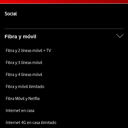
Pie de página de Vodafone
Enlaces a las redes sociales de Vodafone
Social
Fibra y móvil
Fibra y 2 líneas móvil + TV
Fibra y 3 líneas móvil
Fibra y 4 líneas móvil
Fibra y móvil ilimitado
Fibra Móvil y Netflix
Internet en casa
Internet 4G en casa ilimitado