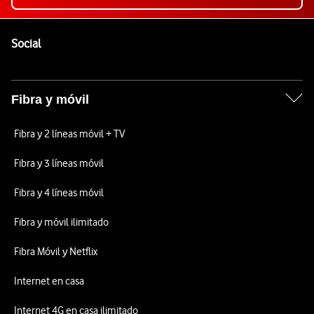
Pie de página de Vodafone
Enlaces a las redes sociales de Vodafone
Social
Fibra y móvil
Fibra y 2 líneas móvil + TV
Fibra y 3 líneas móvil
Fibra y 4 líneas móvil
Fibra y móvil ilimitado
Fibra Móvil y Netflix
Internet en casa
Internet 4G en casa ilimitado