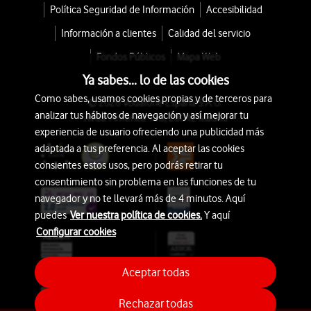
Política Seguridad de Información
Accesibilidad
Información a clientes
Calidad del servicio
Fondos Públicos
Mapa Web
Ya sabes... lo de las cookies
Como sabes, usamos cookies propias y de terceros para
© 2026 Vodafone España S.A.U.
analizar tus hábitos de navegación y así mejorar tu
Avda. América 115, 28042 Madrid
experiencia de usuario ofreciendo una publicidad más
adaptada a tus preferencia. Al aceptar las cookies
consientes estos usos, pero podrás retirar tu
consentimiento sin problema en las funciones de tu
navegador y no te llevará más de 4 minutos. Aquí
puedes
Ver nuestra política de cookies.
Y aquí
Configurar cookies
Aceptar todas
Rechazar todas