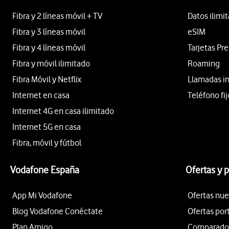
Fibra y 2 líneas móvil + TV
Datos ilimi
Fibra y 3 líneas móvil
eSIM
Fibra y 4 líneas móvil
Tarjetas Pr
Fibra y móvil ilimitado
Roaming
Fibra Móvil y Netflix
Llamadas i
Internet en casa
Teléfono fij
Internet 4G en casa ilimitado
Internet 5G en casa
Fibra, móvil y fútbol
Vodafone España
Ofertas y 
App Mi Vodafone
Ofertas nue
Blog Vodafone Conéctate
Ofertas por
Plan Amigo
Comparador 