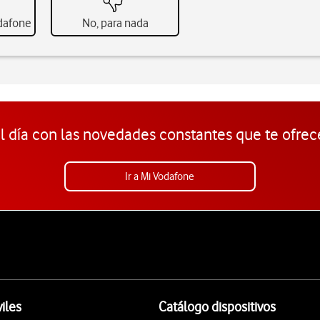
odafone
No, para nada
l día con las novedades constantes que te ofrec
Ir a Mi Vodafone
iles
Catálogo dispositivos