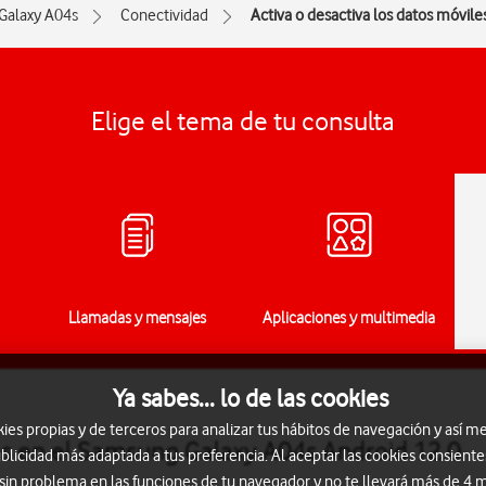
Galaxy A04s
Conectividad
Activa o desactiva los datos móvile
Elige el tema de tu consulta
Llamadas y mensajes
Aplicaciones y multimedia
Ya sabes... lo de las cookies
s propias y de terceros para analizar tus hábitos de navegación y así me
les en el Samsung Galaxy A04s Android 12.0
blicidad más adaptada a tus preferencia. Al aceptar las cookies consiente
 sin problema en las funciones de tu navegador y no te llevará más de 4