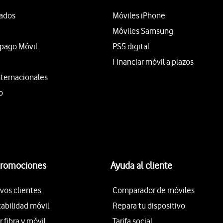
tados
Móviles iPhone
Móviles Samsung
epago Móvil
PS5 digital
Financiar móvil a plazos
nternacionales
o
promociones
Ayuda al cliente
vos clientes
Comparador de móviles
tabilidad móvil
Repara tu dispositivo
fibra y móvil
Tarifa social