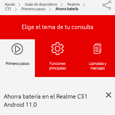
Ayuda
Guías de dispositivos
Realme
C31
Primeros pasos
Ahorra batería
Elige el tema de tu consulta
Primeros pasos
Funciones
Llamadas y
principales
mensajes
Ahorra batería en el Realme C31
Android 11.0