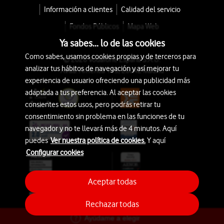
Información a clientes
Calidad del servicio
Fondos Públicos
Mapa Web
Ya sabes... lo de las cookies
Como sabes, usamos cookies propias y de terceros para
© 2026 Vodafone España S.A.U.
analizar tus hábitos de navegación y así mejorar tu
Avda. América 115, 28042 Madrid
experiencia de usuario ofreciendo una publicidad más
adaptada a tus preferencia. Al aceptar las cookies
consientes estos usos, pero podrás retirar tu
consentimiento sin problema en las funciones de tu
navegador y no te llevará más de 4 minutos. Aquí
puedes
Ver nuestra política de cookies.
Y aquí
Configurar cookies
Aceptar todas
Rechazar todas
Ayúdame a elegir