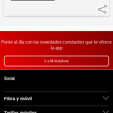
Ponte al día con las novedades constantes que te ofrece
la app
Ir a Mi Vodafone
Pie de página de Vodafone
Enlaces a las redes sociales de Vodafone
Social
Fibra y móvil
Tarifas móviles