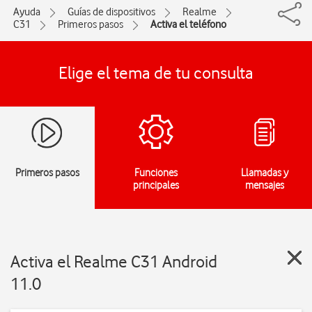
Ayuda
Guías de dispositivos
Realme
C31
Primeros pasos
Activa el teléfono
Elige el tema de tu consulta
Primeros pasos
Funciones
Llamadas y
principales
mensajes
Activa el Realme C31 Android
11.0