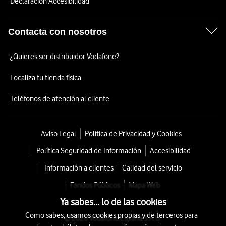
Declaración Accesibilidad
Contacta con nosotros
¿Quieres ser distribuidor Vodafone?
Localiza tu tienda física
Teléfonos de atención al cliente
Aviso Legal
Política de Privacidad y Cookies
Política Seguridad de Información
Accesibilidad
Información a clientes
Calidad del servicio
Fondos Públicos
Mapa Web
Ya sabes... lo de las cookies
Como sabes, usamos cookies propias y de terceros para
© 2026 Vodafone España S.A.U.