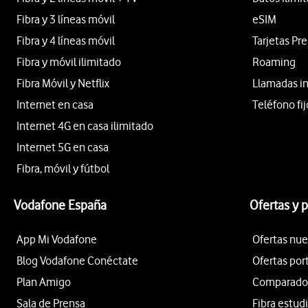
Fibra y 3 líneas móvil
eSIM
Fibra y 4 líneas móvil
Tarjetas Pr
Fibra y móvil ilimitado
Roaming
Fibra Móvil y Netflix
Llamadas i
Internet en casa
Teléfono fij
Internet 4G en casa ilimitado
Internet 5G en casa
Fibra, móvil y fútbol
Vodafone España
Ofertas y 
App Mi Vodafone
Ofertas nue
Blog Vodafone Conéctate
Ofertas por
Plan Amigo
Comparador 
Sala de Prensa
Fibra estud