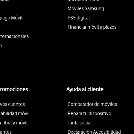
Móviles Samsung
epago Móvil
PS5 digital
Financiar móvil a plazos
nternacionales
o
promociones
Ayuda al cliente
vos clientes
Comparador de móviles
tabilidad móvil
Repara tu dispositivo
fibra y móvil
Tarifa social
iantes
Declaración Accesibilidad