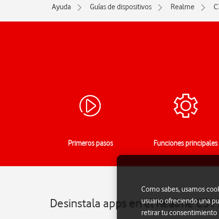
Ayuda
Guías de dispositivos
Realme
C
Primeros pasos
Funciones principales
Como sabes, usamos cookie
Desinstala apps en el Realme C31
usuario ofreciendo una pu
retirar tu consentimiento