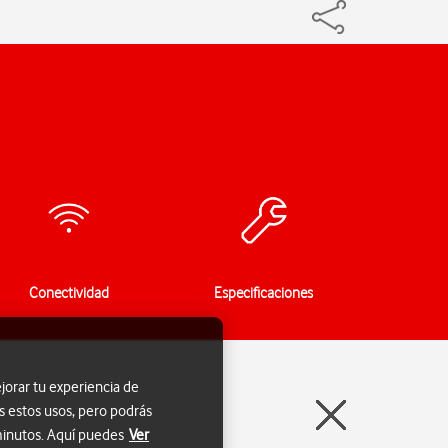
Conectividad
Especificaciones
jorar tu experiencia de
s estos usos, pero podrás
 minutos. Aquí puedes
Ver