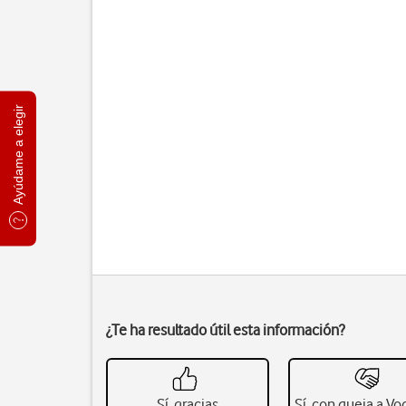
Ayúdame a elegir
¿Te ha resultado útil esta información?
Sí, gracias
Sí, con queja a V