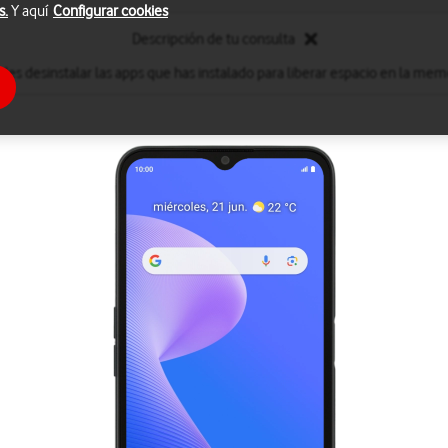
s.
Y aquí
Configurar cookies
Descripción de tu consulta
des desinstalar las apps que has instalado para liberar espacio en la memo