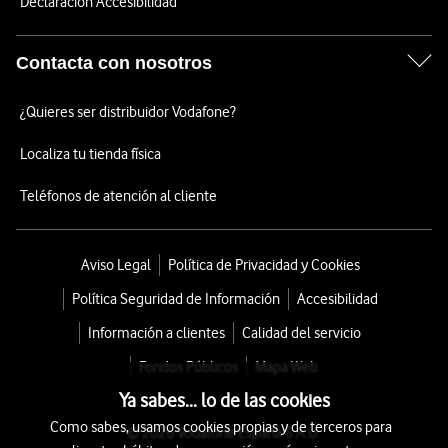
Declaración Accesibilidad
Contacta con nosotros
¿Quieres ser distribuidor Vodafone?
Localiza tu tienda física
Teléfonos de atención al cliente
Aviso Legal
Política de Privacidad y Cookies
Política Seguridad de Información
Accesibilidad
Información a clientes
Calidad del servicio
Fondos Públicos
Mapa Web
Ya sabes... lo de las cookies
Como sabes, usamos cookies propias y de terceros para
© 2026 Vodafone España S.A.U.