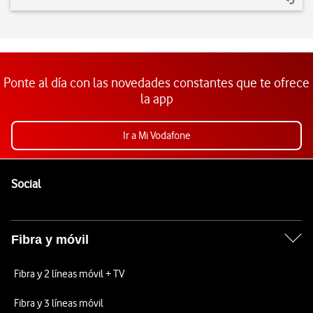
Ponte al día con las novedades constantes que te ofrece
la app
Ir a Mi Vodafone
Pie de página de Vodafone
Enlaces a las redes sociales de Vodafone
Social
Fibra y móvil
Fibra y 2 líneas móvil + TV
Fibra y 3 líneas móvil