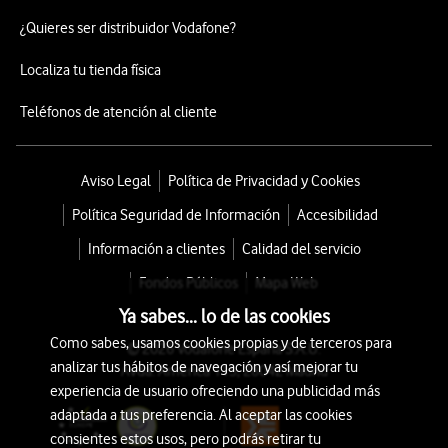
¿Quieres ser distribuidor Vodafone?
Localiza tu tienda física
Teléfonos de atención al cliente
Aviso Legal
Política de Privacidad y Cookies
Política Seguridad de Información
Accesibilidad
Información a clientes
Calidad del servicio
Fondos Públicos
Mapa Web
Ya sabes... lo de las cookies
Como sabes, usamos cookies propias y de terceros para
© 2026 Vodafone España S.A.U.
analizar tus hábitos de navegación y así mejorar tu
Avda. América 115, 28042 Madrid
experiencia de usuario ofreciendo una publicidad más
adaptada a tus preferencia. Al aceptar las cookies
consientes estos usos, pero podrás retirar tu