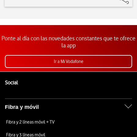
Ponte al día con las novedades constantes que te ofrece
la app
Ir a Mi Vodafone
Pie de página de Vodafone
Enlaces a las redes sociales de Vodafone
Social
Fibra y móvil
Fibra y 2 líneas móvil + TV
Fibra y 3 líneas móvil