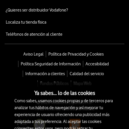
¿Quieres ser distribuidor Vodafone?
Localiza tu tienda física
Teléfonos de atención al cliente
Aviso Legal
Política de Privacidad y Cookies
Política Seguridad de Información
Accesibilidad
Información a clientes
Calidad del servicio
Fondos Públicos
Mapa Web
Ya sabes... lo de las cookies
Como sabes, usamos cookies propias y de terceros para
© 2026 Vodafone España S.A.U.
analizar tus hábitos de navegación y así mejorar tu
Avda. América 115, 28042 Madrid
experiencia de usuario ofreciendo una publicidad más
adaptada a tus preferencia. Al aceptar las cookies
consientes estos usos, pero podrás retirar tu