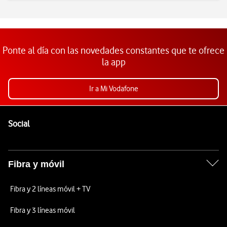
Ponte al día con las novedades constantes que te ofrece
la app
Ir a Mi Vodafone
Pie de página de Vodafone
Enlaces a las redes sociales de Vodafone
Social
Fibra y móvil
Fibra y 2 líneas móvil + TV
Fibra y 3 líneas móvil