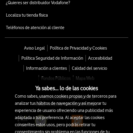
¿Quieres ser distribuidor Vodafone?
Localiza tu tienda física
Teléfonos de atención al cliente
Aviso Legal
Política de Privacidad y Cookies
Política Seguridad de Información
Accesibilidad
Información a clientes
Calidad del servicio
Fondos Públicos
Mapa Web
Ya sabes... lo de las cookies
Como sabes, usamos cookies propias y de terceros para
© 2026 Vodafone España S.A.U.
analizar tus hábitos de navegación y así mejorar tu
Avda. América 115, 28042 Madrid
experiencia de usuario ofreciendo una publicidad más
adaptada a tus preferencia. Al aceptar las cookies
consientes estos usos, pero podrás retirar tu
consentimiento sin problema en las funciones de tu