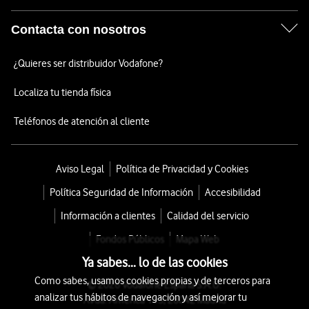
Contacta con nosotros
¿Quieres ser distribuidor Vodafone?
Localiza tu tienda física
Teléfonos de atención al cliente
Aviso Legal
Política de Privacidad y Cookies
Política Seguridad de Información
Accesibilidad
Información a clientes
Calidad del servicio
Fondos Públicos
Mapa Web
Ya sabes... lo de las cookies
Como sabes, usamos cookies propias y de terceros para
© 2026 Vodafone España S.A.U.
analizar tus hábitos de navegación y así mejorar tu
Avda. América 115, 28042 Madrid