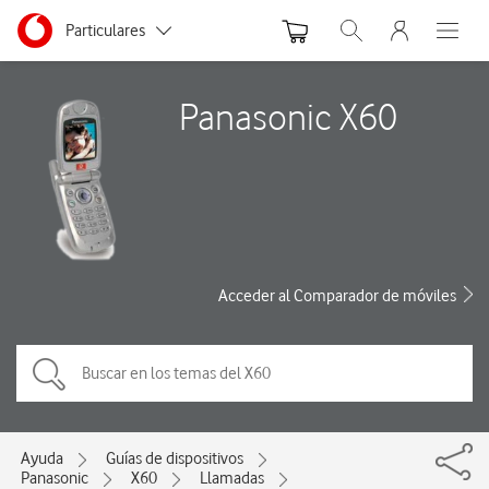
Menu nave
Ir a la pagina principal de vodafone.es
Menu navegación Segmento
Particulares
Abrir buscador. Abre
Abre e
Autónomos
Panasonic X60
Pymes
Grandes empresas y AA.PP.
Acceder al Comparador de móviles
Ayuda
Guías de dispositivos
Panasonic
X60
Llamadas