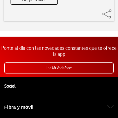
Ponte al día con las novedades constantes que te ofrece
la app
Ir a Mi Vodafone
Pie de página de Vodafone
Enlaces a las redes sociales de Vodafone
Social
Fibra y móvil