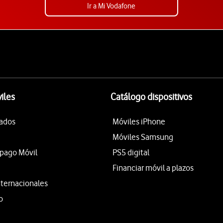
Ir a Mi Vodafone
iles
Catálogo dispositivos
tados
Móviles iPhone
Móviles Samsung
epago Móvil
PS5 digital
Financiar móvil a plazos
nternacionales
o