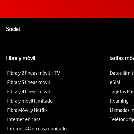
Pie de página de Vodafone
Enlaces a las redes sociales de Vodafone
Social
Fibra y móvil
Tarifas móv
Fibra y 2 líneas móvil + TV
Datos ilimi
Fibra y 3 líneas móvil
eSIM
Fibra y 4 líneas móvil
Tarjetas Pr
Fibra y móvil ilimitado
Roaming
Fibra Móvil y Netflix
Llamadas i
Internet en casa
Teléfono fij
Internet 4G en casa ilimitado