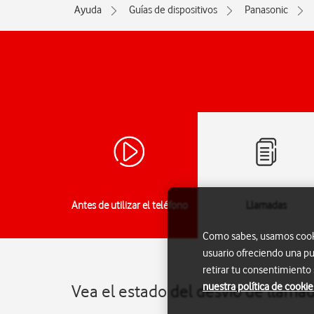
Ayuda
Guías de dispositivos
Panasonic
Antes de utilizar el teléfono
Llamadas
Como sabes, usamos cookie
usuario ofreciendo una pu
retirar tu consentimiento
nuestra política de cookie
Vea el estado del desvío de llama