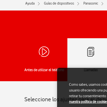
Ayuda
Guías de dispositivos
Panasonic
Antes de utilizar el teléfono
Llamadas
Como sabes, usamos cookie
usuario ofreciendo una pu
retirar tu consentimiento
Seleccione los ajustes para el des
nuestra política de cookie