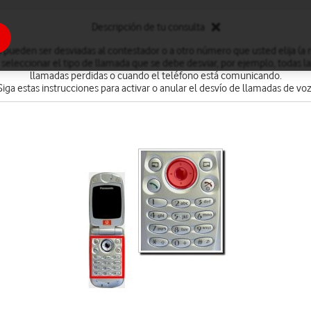
Descripción de tu consulta
 pueden ser desviadas al contestador o a otro número que usted elija (a 
 seleccionar el tipo de llamada que se debe desviar, por ejemplo, todas la
llamadas perdidas o cuando el teléfono está comunicando.
Siga estas instrucciones para activar o anular el desvío de llamadas de voz