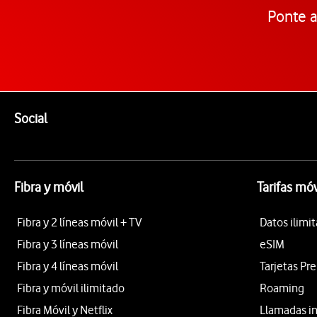
Ponte a
Pie de página de Vodafone
Enlaces a las redes sociales de Vodafone
Social
Fibra y móvil
Tarifas móv
Fibra y 2 líneas móvil + TV
Datos ilimi
Fibra y 3 líneas móvil
eSIM
Fibra y 4 líneas móvil
Tarjetas Pr
Fibra y móvil ilimitado
Roaming
Fibra Móvil y Netflix
Llamadas i