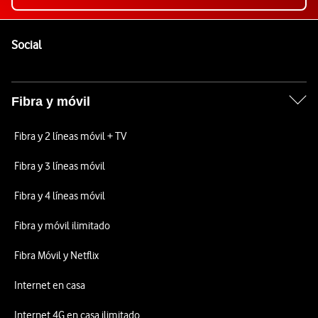
Pie de página de Vodafone
Enlaces a las redes sociales de Vodafone
Social
Fibra y móvil
Fibra y 2 líneas móvil + TV
Fibra y 3 líneas móvil
Fibra y 4 líneas móvil
Fibra y móvil ilimitado
Fibra Móvil y Netflix
Internet en casa
Internet 4G en casa ilimitado