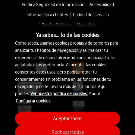
Política Seguridad de Información
Accesibilidad
Información a clientes
Calidad del servicio
Fondos Públicos
Mapa Web
Ya sabes... lo de las cookies
Como sabes, usamos cookies propias y de terceros para
© 2026 Vodafone España S.A.U.
analizar tus hábitos de navegación y así mejorar tu
Avda. América 115, 28042 Madrid
experiencia de usuario ofreciendo una publicidad más
adaptada a tus preferencia. Al aceptar las cookies
consientes estos usos, pero podrás retirar tu
consentimiento sin problema en las funciones de tu
navegador y no te llevará más de 4 minutos. Aquí
puedes
Ver nuestra política de cookies.
Y aquí
Configurar cookies
Aceptar todas
Rechazar todas