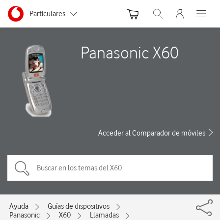
Menu nave
Ir a la pagina principal de vodafone.es
Menu navegación Segmento
Particulares
Abrir buscador. Abre
Abre e
Autónomos
Panasonic X60
Pymes
Grandes empresas
y AA.PP.
Acceder al Comparador de móviles
Ayuda
Guías de dispositivos
Panasonic
X60
Llamadas