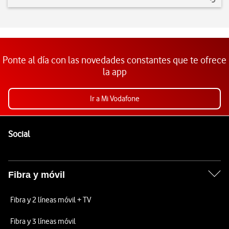
Ponte al día con las novedades constantes que te ofrece
la app
Ir a Mi Vodafone
Pie de página de Vodafone
Enlaces a las redes sociales de Vodafone
Social
Fibra y móvil
Fibra y 2 líneas móvil + TV
Fibra y 3 líneas móvil