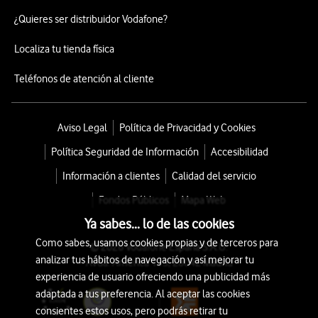
¿Quieres ser distribuidor Vodafone?
Localiza tu tienda física
Teléfonos de atención al cliente
Aviso Legal
Política de Privacidad y Cookies
Política Seguridad de Información
Accesibilidad
Información a clientes
Calidad del servicio
Fondos Públicos
Mapa Web
Ya sabes... lo de las cookies
Como sabes, usamos cookies propias y de terceros para
© 2026 Vodafone España S.A.U.
analizar tus hábitos de navegación y así mejorar tu
Avda. América 115, 28042 Madrid
experiencia de usuario ofreciendo una publicidad más
adaptada a tus preferencia. Al aceptar las cookies
consientes estos usos, pero podrás retirar tu