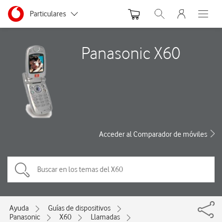
Menu nave
Ir a la pagina principal de vodafone.es
Menu navegación Segmento
Particulares
Abrir buscador. Abre
Abre e
Autónomos
Panasonic X60
Pymes
Grandes empresas
y AA.PP.
Acceder al Comparador de móviles
Ayuda
Guías de dispositivos
Panasonic
X60
Llamadas