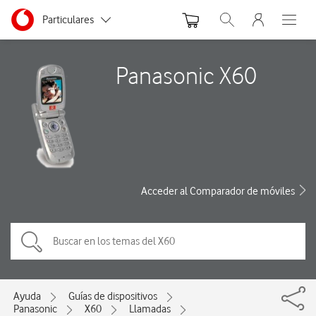
Menu nave
Ir a la pagina principal de vodafone.es
Menu navegación Segmento
Particulares
Abrir buscador. Abre
Abre e
Autónomos
Panasonic X60
Pymes
Grandes empresas
y AA.PP.
Acceder al Comparador de móviles
Ayuda
Guías de dispositivos
Panasonic
X60
Llamadas