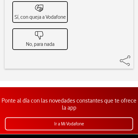
Sí, con queja a Vodafone
No, para nada
Ponte al día con las novedades constantes que te ofrece
la app
Ir a Mi Vodafone
Pie de página de Vodafone