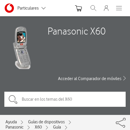
Menu nave
Ir a la pagina principal de vodafone.es
Menu navegación Segmento
Particulares
Abrir buscador. Abre
Abre e
Autónomos
Panasonic X60
Pymes
Grandes empresas
y AA.PP.
Acceder al Comparador de móviles
Ayuda
Guías de dispositivos
Panasonic
X60
Guía