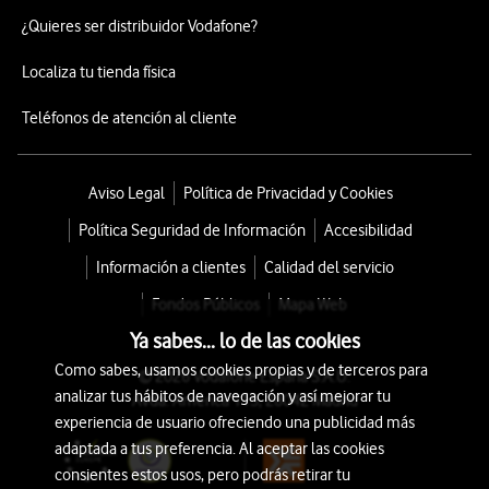
¿Quieres ser distribuidor Vodafone?
Localiza tu tienda física
Teléfonos de atención al cliente
Aviso Legal
Política de Privacidad y Cookies
Política Seguridad de Información
Accesibilidad
Información a clientes
Calidad del servicio
Fondos Públicos
Mapa Web
Ya sabes... lo de las cookies
Como sabes, usamos cookies propias y de terceros para
© 2026 Vodafone España S.A.U.
analizar tus hábitos de navegación y así mejorar tu
Avda. América 115, 28042 Madrid
experiencia de usuario ofreciendo una publicidad más
adaptada a tus preferencia. Al aceptar las cookies
consientes estos usos, pero podrás retirar tu