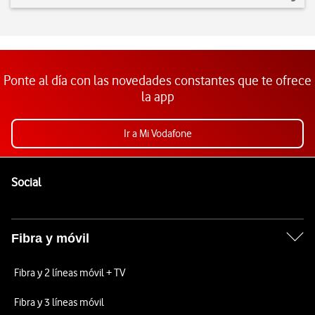
Ponte al día con las novedades constantes que te ofrece
la app
Ir a Mi Vodafone
Pie de página de Vodafone
Enlaces a las redes sociales de Vodafone
Social
Fibra y móvil
Fibra y 2 líneas móvil + TV
Fibra y 3 líneas móvil