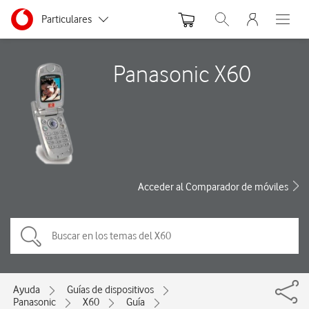
Menu nave
Ir a la pagina principal de vodafone.es
Menu navegación Segmento
Particulares
Abrir buscador. Abre
Abre e
Autónomos
Panasonic X60
Pymes
Grandes empresas
y AA.PP.
Acceder al Comparador de móviles
Ayuda
Guías de dispositivos
Panasonic
X60
Guía