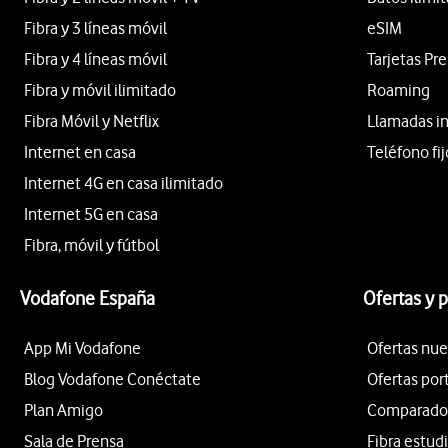
Fibra y 3 líneas móvil
eSIM
Fibra y 4 líneas móvil
Tarjetas Pr
Fibra y móvil ilimitado
Roaming
Fibra Móvil y Netflix
Llamadas i
Internet en casa
Teléfono fij
Internet 4G en casa ilimitado
Internet 5G en casa
Fibra, móvil y fútbol
Vodafone España
Ofertas y 
App Mi Vodafone
Ofertas nue
Blog Vodafone Conéctate
Ofertas por
Plan Amigo
Comparador 
Sala de Prensa
Fibra estud