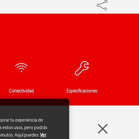
Conectividad
Especificaciones
jorar tu experiencia de
s estos usos, pero podrás
 minutos. Aquí puedes
Ver