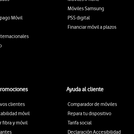
Móviles Samsung
epago Móvil
PS5 digital
Financiar móvil a plazos
nternacionales
o
promociones
Ayuda al cliente
vos clientes
Comparador de móviles
tabilidad móvil
Repara tu dispositivo
fibra y móvil
Tarifa social
iantes
Declaración Accesibilidad