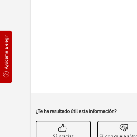
Ayúdame a elegir
¿Te ha resultado útil esta información?
Sí, gracias
Sí, con queja a V