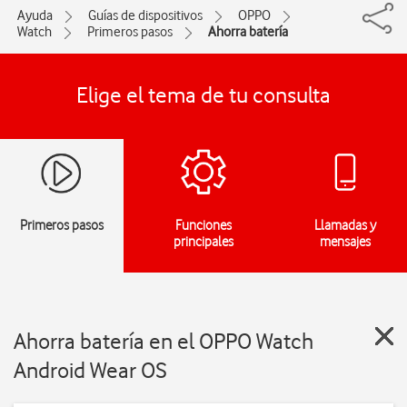
Ayuda
Guías de dispositivos
OPPO
Watch
Primeros pasos
Ahorra batería
Elige el tema de tu consulta
Primeros pasos
Funciones
Llamadas y
principales
mensajes
Ahorra batería en el OPPO Watch
Android Wear OS