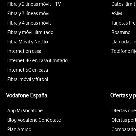
Fibra y 2 líneas móvil + TV
Datos ilimi
Fibra y 3 líneas móvil
eSIM
Fibra y 4 líneas móvil
Tarjetas Pr
Fibra y móvil ilimitado
Roaming
Fibra Móvil y Netflix
Llamadas i
Internet en casa
Teléfono fij
Internet 4G en casa ilimitado
Internet 5G en casa
Fibra, móvil y fútbol
Vodafone España
Ofertas y 
App Mi Vodafone
Ofertas nue
Blog Vodafone Conéctate
Ofertas por
Plan Amigo
Comparador 