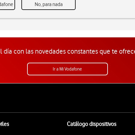
odafone
No, para nada
l día con las novedades constantes que te ofrec
Ir a Mi Vodafone
iles
Catálogo dispositivos