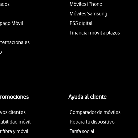
tados
Móviles iPhone
Móviles Samsung
epago Móvil
PS5 digital
Financiar móvil a plazos
nternacionales
o
promociones
Ayuda al cliente
vos clientes
Comparador de móviles
tabilidad móvil
Repara tu dispositivo
fibra y móvil
Tarifa social