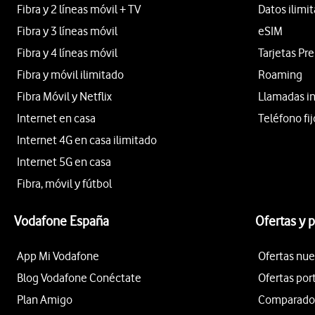
Fibra y 2 líneas móvil + TV
Datos ilimi
Fibra y 3 líneas móvil
eSIM
Fibra y 4 líneas móvil
Tarjetas Pr
Fibra y móvil ilimitado
Roaming
Fibra Móvil y Netflix
Llamadas i
Internet en casa
Teléfono fij
Internet 4G en casa ilimitado
Internet 5G en casa
Fibra, móvil y fútbol
Vodafone España
Ofertas y 
App Mi Vodafone
Ofertas nue
Blog Vodafone Conéctate
Ofertas por
Plan Amigo
Comparador 