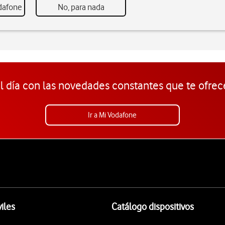
odafone
No, para nada
l día con las novedades constantes que te ofrec
Ir a Mi Vodafone
iles
Catálogo dispositivos