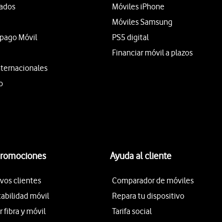
tados
Móviles iPhone
Móviles Samsung
epago Móvil
PS5 digital
Financiar móvil a plazos
nternacionales
o
promociones
Ayuda al cliente
vos clientes
Comparador de móviles
tabilidad móvil
Repara tu dispositivo
fibra y móvil
Tarifa social