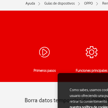
Ayuda
Guías de dispositivos
OPPO
Ren
Primeros pasos
Funciones principales
Como sabes, usamos cookie
usuario ofreciendo una pu
Borra datos temporales del OPPO 
retirar tu consentimiento
nuestra política de cookie