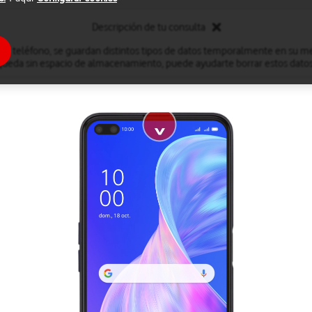
Descripción de tu consulta
 el teléfono, se guardan distintos tipos de datos temporalmente en su me
queda sin espacio de almacenamiento, puede ayudarte borrar estos datos