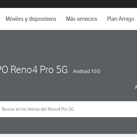
da e idioma
Móviles y dispositivos
Más servicios
Plan Amigo
fone TV
Móviles
Alianza Vodafone e Iberdrola
il 5G
Imagen y Sonido
Servicios avanzados
tura
Ver todos
O Reno4 Pro 5G
Android 10.0
dencias