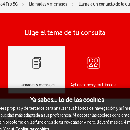
o4 Pro 5G
Llamadas y mensajes
Llama a un contacto de la gu
Elige el tema de tu consulta
Llamadas y mensajes
Aplicaciones y multimedia
Ya sabes... lo de las cookies
s propias y de terceros para analizar tus hábitos de navegación y así me
blicidad más adaptada a tus preferencia. Al aceptar las cookies consiente
esde el OPPO Reno4 Pro 5G Android 10.0
 sin problema en las funciones de tu navegador y no te llevará más de 4
s.
Y aquí
Configurar cookies