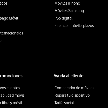
tados
Móviles iPhone
Móviles Samsung
epago Móvil
PS5 digital
Financiar móvil a plazos
nternacionales
o
promociones
Ayuda al cliente
vos clientes
Comparador de móviles
tabilidad móvil
Repara tu dispositivo
fibra y móvil
Tarifa social