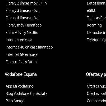
Fibra y 2 líneas móvil + TV
Datos ilimi
Fibra y 3 líneas móvil
eSIM
Fibra y 4 líneas móvil
Tarjetas Pr
Fibra y móvil ilimitado
Roaming
Fibra Móvil y Netflix
Llamadas i
Internet en casa
Teléfono fij
Internet 4G en casa ilimitado
Internet 5G en casa
Fibra, móvil y fútbol
Vodafone España
Ofertas y 
App Mi Vodafone
Ofertas nue
Blog Vodafone Conéctate
Ofertas por
Plan Amigo
Comparador 