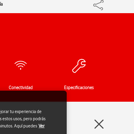
ía
Conectividad
Especificaciones
jorar tu experiencia de
s estos usos, pero podrás
 minutos. Aquí puedes
Ver