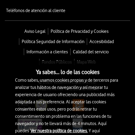
Teléfonos de atención al cliente
Aviso Legal
Política de Privacidad y Cookies
Política Seguridad de Información
Accesibilidad
Información a clientes
Calidad del servicio
Fondos Públicos
Mapa Web
Ya sabes... lo de las cookies
Como sabes, usamos cookies propias y de terceros para
© 2026 Vodafone España S.A.U.
analizar tus hábitos de navegación y así mejorar tu
Avda. América 115, 28042 Madrid
experiencia de usuario ofreciendo una publicidad más
adaptada a tus preferencia. Al aceptar las cookies
consientes estos usos, pero podrás retirar tu
consentimiento sin problema en las funciones de tu
navegador y no te llevará más de 4 minutos. Aquí
puedes
Ver nuestra política de cookies.
Y aquí