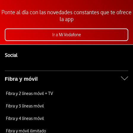
Ponte al día con las novedades constantes que te ofrece
la app
Ir a Mi Vodafone
Pie de página de Vodafone
Enlaces a las redes sociales de Vodafone
Social
Fibra y móvil
Fibra y 2 líneas móvil + TV
Fibra y 3 líneas móvil
Fibra y 4 líneas móvil
Fibra y móvil ilimitado