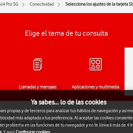
o4 Pro 5G
Conectividad
Selecciona los ajustes de la tarjeta S
Elige el tema de tu consulta
Llamadas y mensajes
Aplicaciones y multimedia
Ya sabes... lo de las cookies
s propias y de terceros para analizar tus hábitos de navegación y así me
blicidad más adaptada a tus preferencia. Al aceptar las cookies consiente
ta SIM dual en el OPPO Reno4 Pro 5G Android 
 sin problema en las funciones de tu navegador y no te llevará más de 4
s.
Y aquí
Configurar cookies