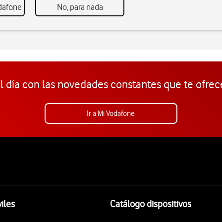
odafone
No, para nada
l día con las novedades constantes que te ofrec
Ir a Mi Vodafone
iles
Catálogo dispositivos