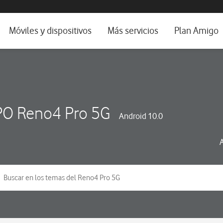
da e idioma
Móviles y dispositivos
Más servicios
Plan Amigo
fone TV
Móviles
Alianza Vodafone e Iberdrola
il 5G
Imagen y Sonido
Servicios avanzados
tura
Ver todos
O Reno4 Pro 5G
Android 10.0
dencias