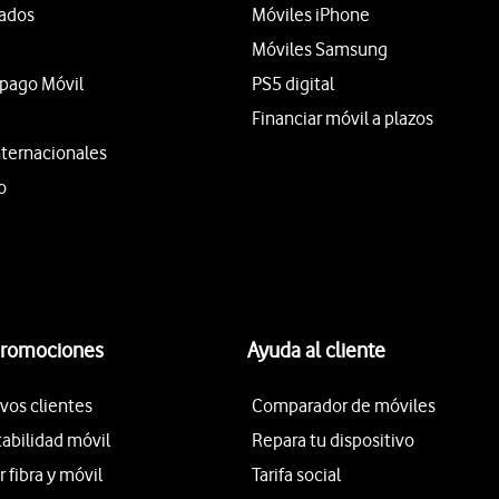
tados
Móviles iPhone
Móviles Samsung
epago Móvil
PS5 digital
Financiar móvil a plazos
nternacionales
o
promociones
Ayuda al cliente
vos clientes
Comparador de móviles
tabilidad móvil
Repara tu dispositivo
fibra y móvil
Tarifa social