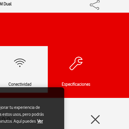
IM Dual
Conectividad
Especificaciones
jorar tu experiencia de
s estos usos, pero podrás
10.0
 minutos. Aquí puedes
Ver