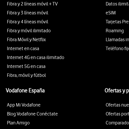
Fibra y 2 líneas móvil + TV
Datos ilimi
Fibra y 3 líneas móvil
eSIM
Fibra y 4 líneas móvil
Tarjetas Pr
Fibra y móvil ilimitado
Roaming
Fibra Móvil y Netflix
Llamadas i
Internet en casa
Teléfono fij
Internet 4G en casa ilimitado
Internet 5G en casa
Fibra, móvil y fútbol
Vodafone España
Ofertas y 
App Mi Vodafone
Ofertas nue
Blog Vodafone Conéctate
Ofertas por
Plan Amigo
Comparador 