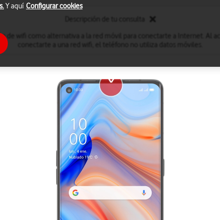
s.
Y aquí
Configurar cookies
Descripción de tu consulta
ón de wifi como alternativa a la red móvil para conectarte a Internet. Al act
conectarte a una red wifi, el teléfono no utiliza datos móviles.