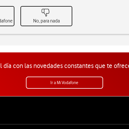
odafone
No, para nada
l día con las novedades constantes que te ofrec
Ir a Mi Vodafone