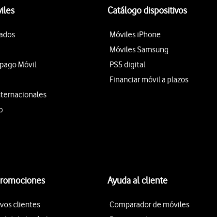
iles
Catálogo dispositivos
tados
Móviles iPhone
Móviles Samsung
epago Móvil
PS5 digital
Financiar móvil a plazos
nternacionales
o
promociones
Ayuda al cliente
vos clientes
Comparador de móviles