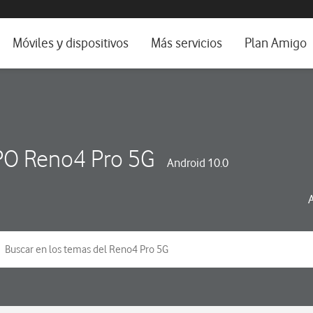
da e idioma
Móviles y dispositivos
Más servicios
Plan Amigo
fone TV
Móviles
Alianza Vodafone e Iberdrola
il 5G
Imagen y Sonido
Servicios avanzados
tura
Ver todos
O Reno4 Pro 5G
Android 10.0
dencias