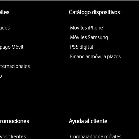
iles
Catálogo dispositivos
tados
Móviles iPhone
Móviles Samsung
epago Móvil
PS5 digital
Financiar móvil a plazos
nternacionales
o
promociones
Ayuda al cliente
vos clientes
Comparador de móviles