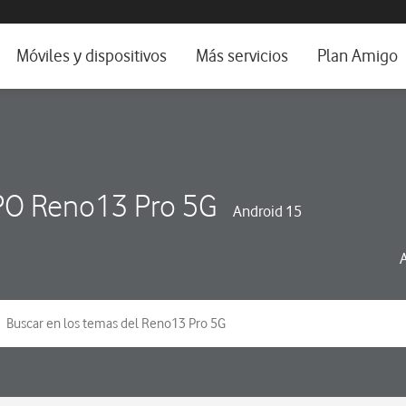
da e idioma
Móviles y dispositivos
Más servicios
Plan Amigo
fone TV
Móviles
Alianza Vodafone e Iberdrola
il 5G
Imagen y Sonido
Servicios avanzados
tura
Ver todos
O Reno13 Pro 5G
Android 15
dencias