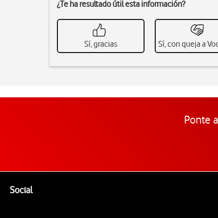
¿Te ha resultado útil esta información?
Sí, gracias
Sí, con queja a V
Ponte a
Pie de página de Vodafone
Enlaces a las redes sociales de Vodafone
Social