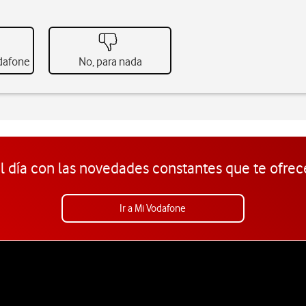
odafone
No, para nada
l día con las novedades constantes que te ofrec
Ir a Mi Vodafone