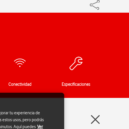
Conectividad
Especificaciones
jorar tu experiencia de
s estos usos, pero podrás
 minutos. Aquí puedes
Ver