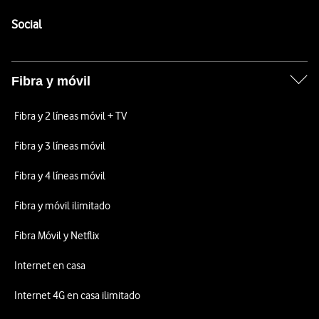
Pie de página de Vodafone
Enlaces a las redes sociales de Vodafone
Social
Fibra y móvil
Fibra y 2 líneas móvil + TV
Fibra y 3 líneas móvil
Fibra y 4 líneas móvil
Fibra y móvil ilimitado
Fibra Móvil y Netflix
Internet en casa
Internet 4G en casa ilimitado