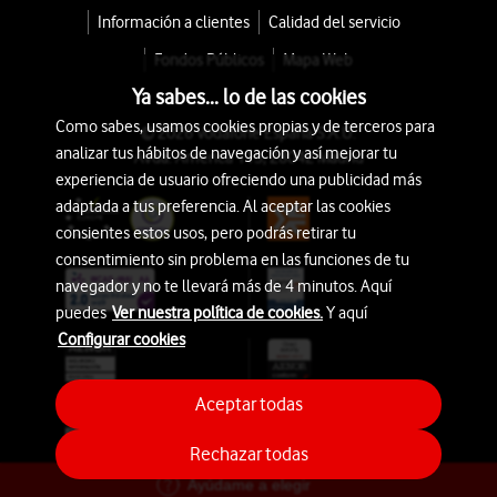
Información a clientes
Calidad del servicio
Fondos Públicos
Mapa Web
Ya sabes... lo de las cookies
Como sabes, usamos cookies propias y de terceros para
© 2026 Vodafone España S.A.U.
analizar tus hábitos de navegación y así mejorar tu
Avda. América 115, 28042 Madrid
experiencia de usuario ofreciendo una publicidad más
adaptada a tus preferencia. Al aceptar las cookies
consientes estos usos, pero podrás retirar tu
consentimiento sin problema en las funciones de tu
navegador y no te llevará más de 4 minutos. Aquí
puedes
Ver nuestra política de cookies.
Y aquí
Configurar cookies
Aceptar todas
Rechazar todas
Ayúdame a elegir