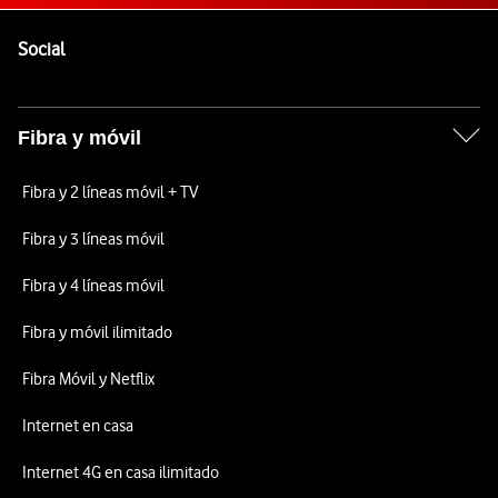
Pie de página de Vodafone
Enlaces a las redes sociales de Vodafone
Social
Fibra y móvil
Fibra y 2 líneas móvil + TV
Fibra y 3 líneas móvil
Fibra y 4 líneas móvil
Fibra y móvil ilimitado
Fibra Móvil y Netflix
Internet en casa
Internet 4G en casa ilimitado