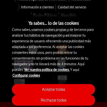
Información a clientes
Calidad del servicio
Fondos Públicos
Mapa Web
Ya sabes... lo de las cookies
Como sabes, usamos cookies propias y de terceros para
© 2026 Vodafone España S.A.U.
analizar tus hábitos de navegación y así mejorar tu
Avda. América 115, 28042 Madrid
experiencia de usuario ofreciendo una publicidad más
adaptada a tus preferencia. Al aceptar las cookies
consientes estos usos, pero podrás retirar tu
consentimiento sin problema en las funciones de tu
navegador y no te llevará más de 4 minutos. Aquí
puedes
Ver nuestra política de cookies.
Y aquí
Configurar cookies
Aceptar todas
Rechazar todas
Ayúdame a elegir