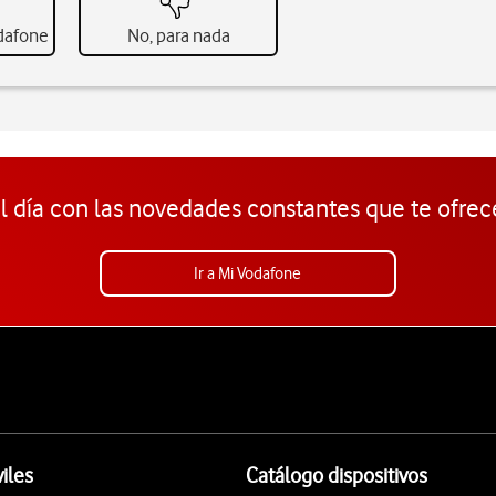
odafone
No, para nada
l día con las novedades constantes que te ofrec
Ir a Mi Vodafone
iles
Catálogo dispositivos