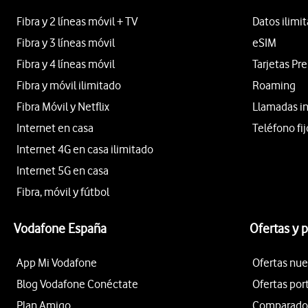
Fibra y 2 líneas móvil + TV
Datos ilimi
Fibra y 3 líneas móvil
eSIM
Fibra y 4 líneas móvil
Tarjetas Pr
Fibra y móvil ilimitado
Roaming
Fibra Móvil y Netflix
Llamadas i
Internet en casa
Teléfono fij
Internet 4G en casa ilimitado
Internet 5G en casa
Fibra, móvil y fútbol
Vodafone España
Ofertas y 
App Mi Vodafone
Ofertas nue
Blog Vodafone Conéctate
Ofertas por
Plan Amigo
Comparador 