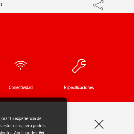
es
Conectividad
Especificaciones
jorar tu experiencia de
s estos usos, pero podrás
 minutos. Aquí puedes
Ver