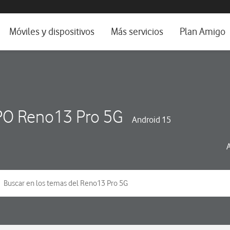
da e idioma
Móviles y dispositivos
Más servicios
Plan Amigo
fone TV
Móviles
Alianza Vodafone e Iberdrola
il 5G
Imagen y Sonido
Servicios avanzados
tura
Ver todos
O Reno13 Pro 5G
Android 15
dencias