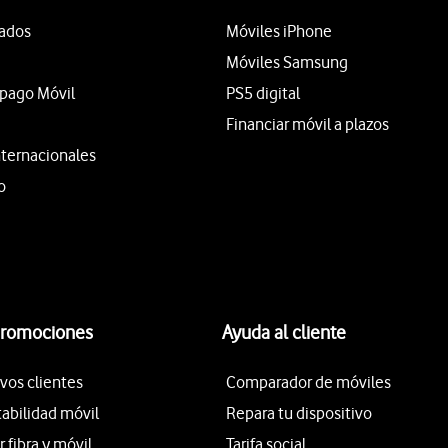
tados
Móviles iPhone
Móviles Samsung
epago Móvil
PS5 digital
Financiar móvil a plazos
nternacionales
o
promociones
Ayuda al cliente
vos clientes
Comparador de móviles
tabilidad móvil
Repara tu dispositivo
fibra y móvil
Tarifa social