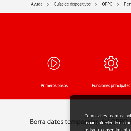
Ayuda
Guías de dispositivos
OPPO
Ren
Primeros pasos
Funciones principales
Como sabes, usamos cookie
Borra datos temporales del OPPO 
usuario ofreciendo una pu
retirar tu consentimiento