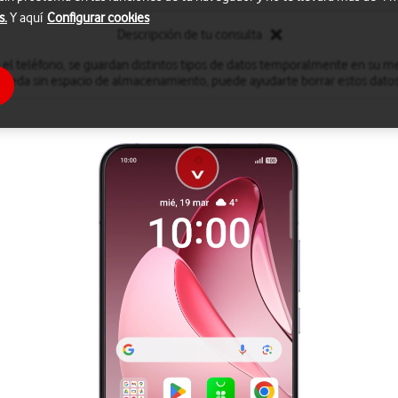
s.
Y aquí
Configurar cookies
Descripción de tu consulta
 el teléfono, se guardan distintos tipos de datos temporalmente en su me
queda sin espacio de almacenamiento, puede ayudarte borrar estos datos