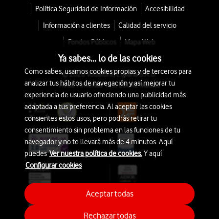
Política Seguridad de Información
Accesibilidad
Información a clientes
Calidad del servicio
Fondos Públicos
Mapa Web
Ya sabes... lo de las cookies
Como sabes, usamos cookies propias y de terceros para
© 2026 Vodafone España S.A.U.
analizar tus hábitos de navegación y así mejorar tu
Avda. América 115, 28042 Madrid
experiencia de usuario ofreciendo una publicidad más
adaptada a tus preferencia. Al aceptar las cookies
consientes estos usos, pero podrás retirar tu
consentimiento sin problema en las funciones de tu
navegador y no te llevará más de 4 minutos. Aquí
puedes
Ver nuestra política de cookies.
Y aquí
Configurar cookies
Aceptar todas
Rechazar todas