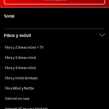
Pie de página de Vodafone
Enlaces a las redes sociales de Vodafone
Social
Fibra y móvil
Fibra y 2 líneas móvil + TV
Fibra y 3 líneas móvil
Fibra y 4 líneas móvil
Fibra y móvil ilimitado
Fibra Móvil y Netflix
Internet en casa
Internet 4G en casa ilimitado