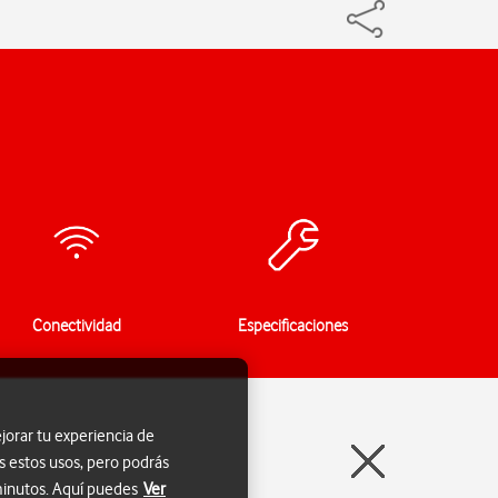
Conectividad
Especificaciones
jorar tu experiencia de
s estos usos, pero podrás
 minutos. Aquí puedes
Ver