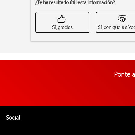
¿Te ha resultado útil esta información?
Sí, gracias
Sí, con queja a V
Ponte a
Pie de página de Vodafone
Enlaces a las redes sociales de Vodafone
Social