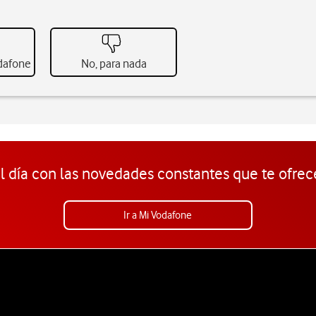
odafone
No, para nada
l día con las novedades constantes que te ofrec
Ir a Mi Vodafone