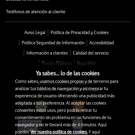
Teléfonos de atención al cliente
Aviso Legal
Política de Privacidad y Cookies
Política Seguridad de Información
Accesibilidad
Información a clientes
Calidad del servicio
Fondos Públicos
Mapa Web
Ya sabes... lo de las cookies
Como sabes, usamos cookies propias y de terceros para
© 2026 Vodafone España S.A.U.
analizar tus hábitos de navegación y así mejorar tu
Avda. América 115, 28042 Madrid
experiencia de usuario ofreciendo una publicidad más
adaptada a tus preferencia. Al aceptar las cookies
consientes estos usos, pero podrás retirar tu
consentimiento sin problema en las funciones de tu
navegador y no te llevará más de 4 minutos. Aquí
puedes
Ver nuestra política de cookies.
Y aquí