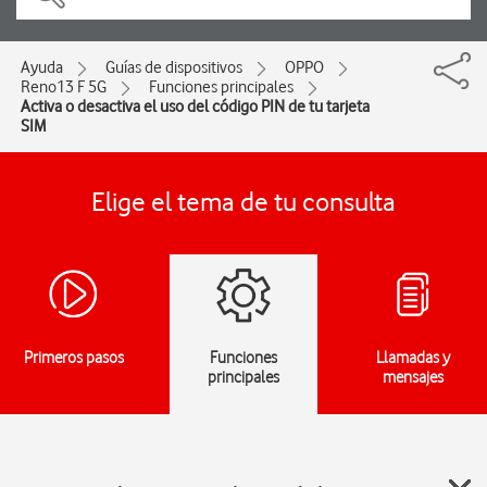
Ayuda
Guías de dispositivos
OPPO
Reno13 F 5G
Funciones principales
Activa o desactiva el uso del código PIN de tu tarjeta
SIM
Elige el tema de tu consulta
Primeros pasos
Funciones
Llamadas y
principales
mensajes