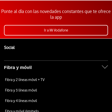
Ponte al día con las novedades constantes que te ofrece
la app
Ir a Mi Vodafone
Pie de página de Vodafone
Enlaces a las redes sociales de Vodafone
Social
Fibra y móvil
Fibra y 2 líneas móvil + TV
Fibra y 3 líneas móvil
Fibra y 4 líneas móvil
Fibra y móvil ilimitado