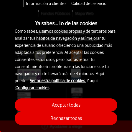
Información a clientes
Calidad del servicio
Fondos Públicos
Mapa Web
Ya sabes... lo de las cookies
Como sabes, usamos cookies propias y de terceros para
© 2026 Vodafone España S.A.U.
analizar tus hábitos de navegación y así mejorar tu
Avda. América 115, 28042 Madrid
experiencia de usuario ofreciendo una publicidad más
adaptada a tus preferencia. Al aceptar las cookies
consientes estos usos, pero podrás retirar tu
consentimiento sin problema en las funciones de tu
navegador y no te llevará más de 4 minutos. Aquí
puedes
Ver nuestra política de cookies.
Y aquí
Configurar cookies
Aceptar todas
Rechazar todas
Ayúdame a elegir