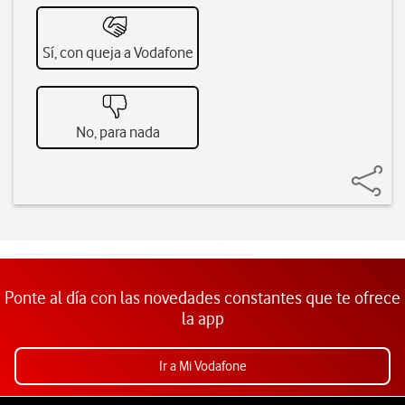
Sí, con queja a Vodafone
No, para nada
Ponte al día con las novedades constantes que te ofrece
la app
Ir a Mi Vodafone
Pie de página de Vodafone