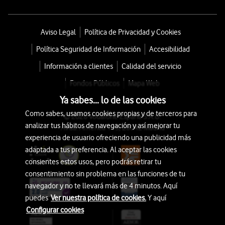
Aviso Legal
Política de Privacidad y Cookies
Política Seguridad de Información
Accesibilidad
Información a clientes
Calidad del servicio
Fondos Públicos
Mapa Web
Ya sabes... lo de las cookies
Como sabes, usamos cookies propias y de terceros para
© 2026 Vodafone España S.A.U.
analizar tus hábitos de navegación y así mejorar tu
Avda. América 115, 28042 Madrid
experiencia de usuario ofreciendo una publicidad más
adaptada a tus preferencia. Al aceptar las cookies
consientes estos usos, pero podrás retirar tu
consentimiento sin problema en las funciones de tu
navegador y no te llevará más de 4 minutos. Aquí
puedes
Ver nuestra política de cookies.
Y aquí
Configurar cookies