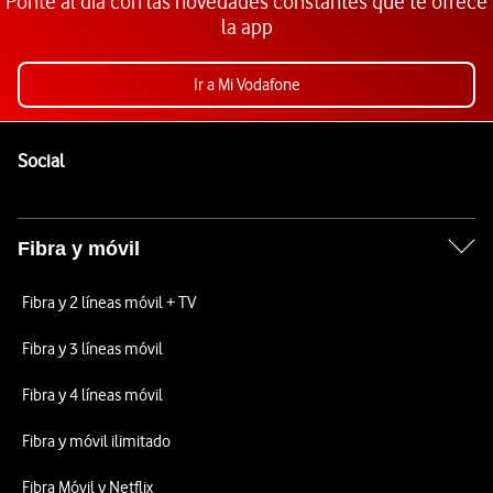
Ponte al día con las novedades constantes que te ofrece
la app
Ir a Mi Vodafone
Pie de página de Vodafone
Enlaces a las redes sociales de Vodafone
Social
Fibra y móvil
Fibra y 2 líneas móvil + TV
Fibra y 3 líneas móvil
Fibra y 4 líneas móvil
Fibra y móvil ilimitado
Fibra Móvil y Netflix