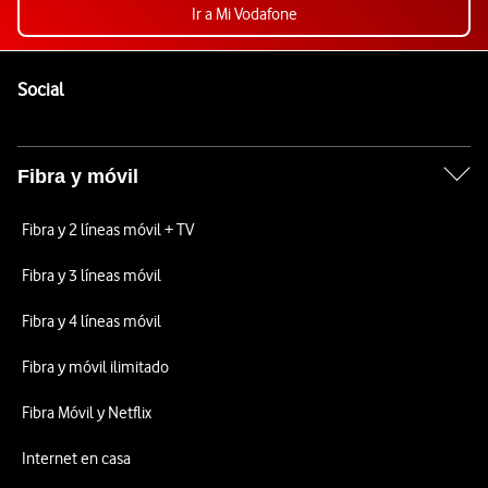
Ir a Mi Vodafone
Pie de página de Vodafone
Enlaces a las redes sociales de Vodafone
Social
Fibra y móvil
Fibra y 2 líneas móvil + TV
Fibra y 3 líneas móvil
Fibra y 4 líneas móvil
Fibra y móvil ilimitado
Fibra Móvil y Netflix
Internet en casa