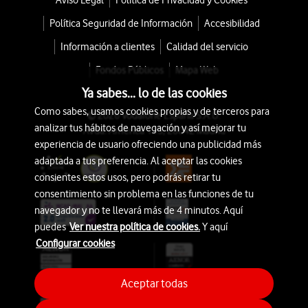
Aviso Legal
Política de Privacidad y Cookies
Política Seguridad de Información
Accesibilidad
Información a clientes
Calidad del servicio
Fondos Públicos
Mapa Web
Ya sabes... lo de las cookies
Como sabes, usamos cookies propias y de terceros para
© 2026 Vodafone España S.A.U.
analizar tus hábitos de navegación y así mejorar tu
Avda. América 115, 28042 Madrid
experiencia de usuario ofreciendo una publicidad más
adaptada a tus preferencia. Al aceptar las cookies
consientes estos usos, pero podrás retirar tu
consentimiento sin problema en las funciones de tu
navegador y no te llevará más de 4 minutos. Aquí
puedes
Ver nuestra política de cookies.
Y aquí
Configurar cookies
Aceptar todas