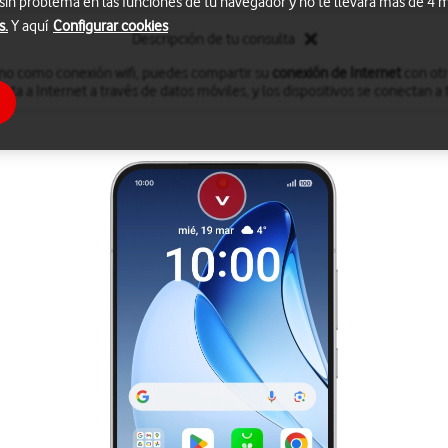
 sin problema en las funciones de tu navegador y no te llevará más de 4
s.
Y aquí
Configurar cookies
Descripción de tu consulta
fono como conexión wifi, puedes compartir su
conexión de Internet
con otro
cta a Internet a través de datos móviles, y los dispositivos se conectan a t