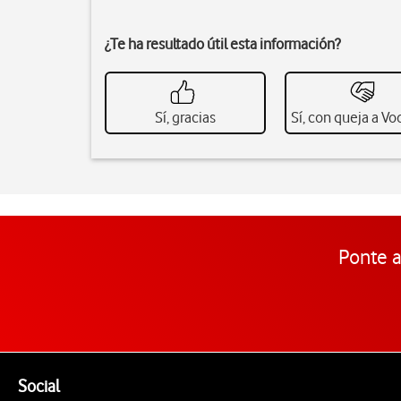
¿Te ha resultado útil esta información?
Sí, gracias
Sí, con queja a V
Ponte a
Pie de página de Vodafone
Enlaces a las redes sociales de Vodafone
Social