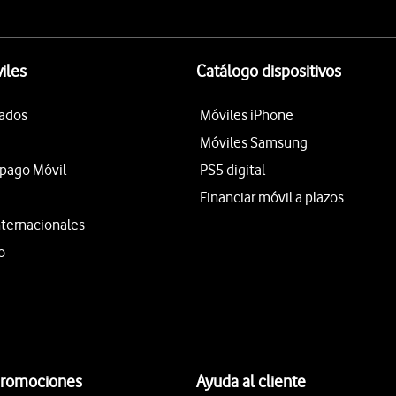
iles
Catálogo dispositivos
tados
Móviles iPhone
Móviles Samsung
epago Móvil
PS5 digital
Financiar móvil a plazos
nternacionales
o
promociones
Ayuda al cliente