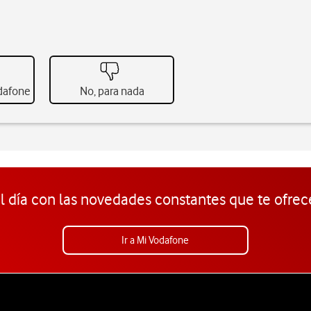
odafone
No, para nada
l día con las novedades constantes que te ofrec
Ir a Mi Vodafone