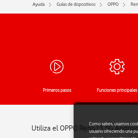
Ayuda
Guías de dispositivos
OPPO
Ren
Primeros pasos
Funciones principales
Como sabes, usamos cookie
Utiliza el OPPO Reno13 5G Androi
usuario ofreciendo una pu