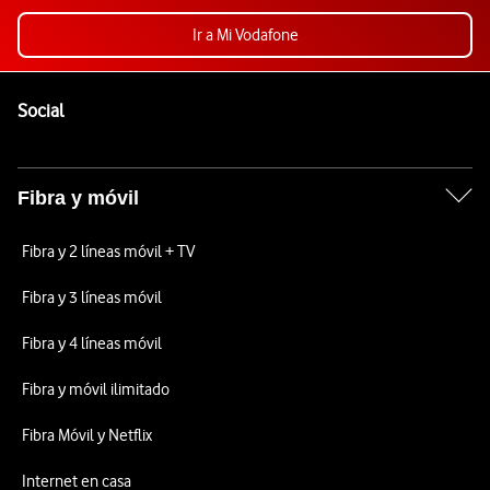
Ir a Mi Vodafone
Pie de página de Vodafone
Enlaces a las redes sociales de Vodafone
Social
Fibra y móvil
Fibra y 2 líneas móvil + TV
Fibra y 3 líneas móvil
Fibra y 4 líneas móvil
Fibra y móvil ilimitado
Fibra Móvil y Netflix
Internet en casa