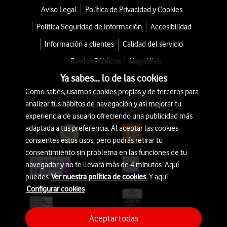
Aviso Legal
Política de Privacidad y Cookies
Política Seguridad de Información
Accesibilidad
Información a clientes
Calidad del servicio
Fondos Públicos
Mapa Web
Ya sabes... lo de las cookies
Como sabes, usamos cookies propias y de terceros para
© 2026 Vodafone España S.A.U.
analizar tus hábitos de navegación y así mejorar tu
Avda. América 115, 28042 Madrid
experiencia de usuario ofreciendo una publicidad más
adaptada a tus preferencia. Al aceptar las cookies
consientes estos usos, pero podrás retirar tu
consentimiento sin problema en las funciones de tu
navegador y no te llevará más de 4 minutos. Aquí
puedes
Ver nuestra política de cookies.
Y aquí
Configurar cookies
Aceptar todas