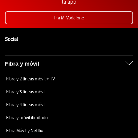
la app
Ir a Mi Vodafone
Pie de página de Vodafone
Enlaces a las redes sociales de Vodafone
Social
Fibra y móvil
Fibra y 2 líneas móvil + TV
Fibra y 3 líneas móvil
Fibra y 4 líneas móvil
Fibra y móvil ilimitado
Fibra Móvil y Netflix