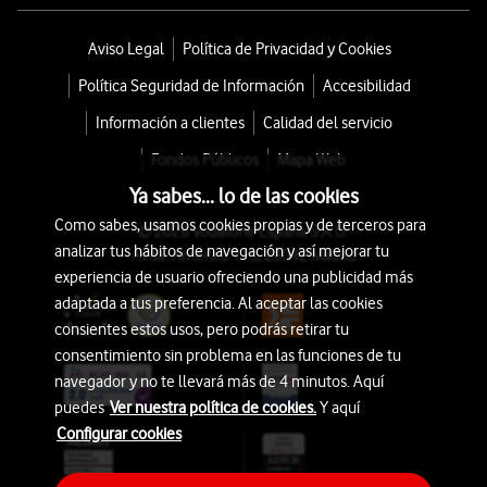
Aviso Legal
Política de Privacidad y Cookies
Política Seguridad de Información
Accesibilidad
Información a clientes
Calidad del servicio
Fondos Públicos
Mapa Web
Ya sabes... lo de las cookies
Como sabes, usamos cookies propias y de terceros para
© 2026 Vodafone España S.A.U.
analizar tus hábitos de navegación y así mejorar tu
Avda. América 115, 28042 Madrid
experiencia de usuario ofreciendo una publicidad más
adaptada a tus preferencia. Al aceptar las cookies
consientes estos usos, pero podrás retirar tu
consentimiento sin problema en las funciones de tu
navegador y no te llevará más de 4 minutos. Aquí
puedes
Ver nuestra política de cookies.
Y aquí
Configurar cookies