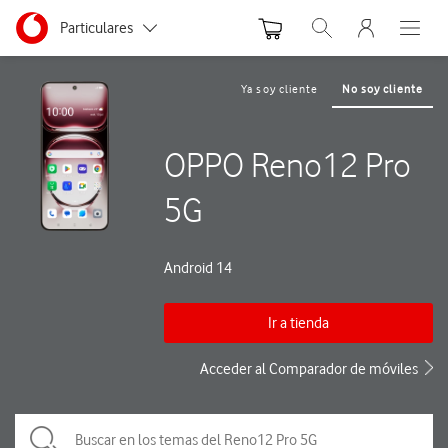
Menu nave
Ir a la pagina principal de vodafone.es
Menu navegación Segmento
Particulares
Abrir buscador. Abre
Abre e
Autónomos
Ya soy cliente
No soy cliente
Pymes
OPPO Reno12 Pro
Grandes empresas
y AA.PP.
5G
Android 14
Ir a tienda
Acceder al Comparador de móviles