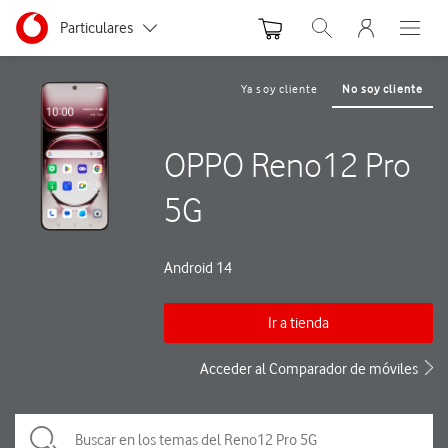
Menu nave
Ir a la pagina principal de vodafone.es
Menu navegación Segmento
Particulares
Abrir buscador. Abre
Abre e
Autónomos
Ya soy cliente
No soy cliente
Pymes
OPPO Reno12 Pro
Grandes empresas
y AA.PP.
5G
Android 14
Ir a tienda
Acceder al Comparador de móviles