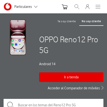
Menu nave
Ir a la pagina principal de vodafone.es
Menu navegación Segmento
Particulares
Abrir buscador. Abre
Abre e
Autónomos
Ya soy cliente
No soy cliente
Pymes
OPPO Reno12 Pro
Grandes empresas
y AA.PP.
5G
Android 14
Ir a tienda
Acceder al Comparador de móviles