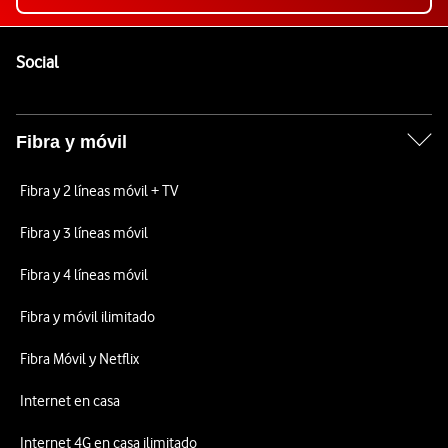
Pie de página de Vodafone
Enlaces a las redes sociales de Vodafone
Social
Fibra y móvil
Fibra y 2 líneas móvil + TV
Fibra y 3 líneas móvil
Fibra y 4 líneas móvil
Fibra y móvil ilimitado
Fibra Móvil y Netflix
Internet en casa
Internet 4G en casa ilimitado