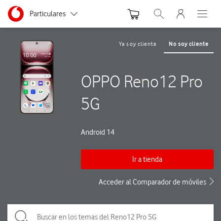
Menu nave
Ir a la pagina principal de vodafone.es
Menu navegación Segmento
Particulares
Abrir buscador. Abre
Abre e
Autónomos
Ya soy cliente
No soy cliente
Pymes
OPPO Reno12 Pro
Grandes empresas
y AA.PP.
5G
Android 14
Ir a tienda
Acceder al Comparador de móviles