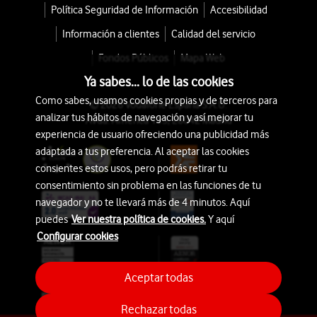
Política Seguridad de Información
Accesibilidad
Información a clientes
Calidad del servicio
Fondos Públicos
Mapa Web
Ya sabes... lo de las cookies
Como sabes, usamos cookies propias y de terceros para
© 2026 Vodafone España S.A.U.
analizar tus hábitos de navegación y así mejorar tu
Avda. América 115, 28042 Madrid
experiencia de usuario ofreciendo una publicidad más
adaptada a tus preferencia. Al aceptar las cookies
consientes estos usos, pero podrás retirar tu
consentimiento sin problema en las funciones de tu
navegador y no te llevará más de 4 minutos. Aquí
puedes
Ver nuestra política de cookies.
Y aquí
Configurar cookies
Aceptar todas
Rechazar todas