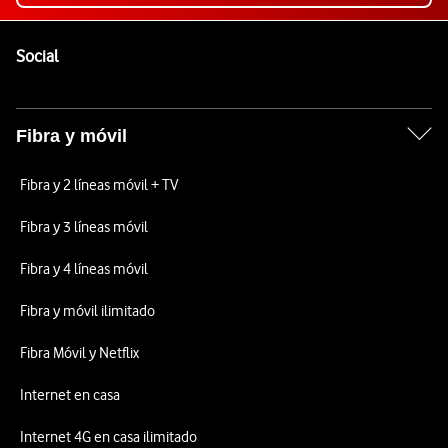
Pie de página de Vodafone
Enlaces a las redes sociales de Vodafone
Social
Fibra y móvil
Fibra y 2 líneas móvil + TV
Fibra y 3 líneas móvil
Fibra y 4 líneas móvil
Fibra y móvil ilimitado
Fibra Móvil y Netflix
Internet en casa
Internet 4G en casa ilimitado