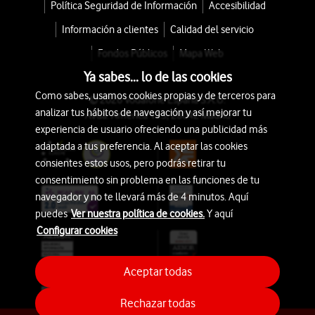
Política Seguridad de Información
Accesibilidad
Información a clientes
Calidad del servicio
Fondos Públicos
Mapa Web
Ya sabes... lo de las cookies
Como sabes, usamos cookies propias y de terceros para
© 2026 Vodafone España S.A.U.
analizar tus hábitos de navegación y así mejorar tu
Avda. América 115, 28042 Madrid
experiencia de usuario ofreciendo una publicidad más
adaptada a tus preferencia. Al aceptar las cookies
consientes estos usos, pero podrás retirar tu
consentimiento sin problema en las funciones de tu
navegador y no te llevará más de 4 minutos. Aquí
puedes
Ver nuestra política de cookies.
Y aquí
Configurar cookies
Aceptar todas
Rechazar todas