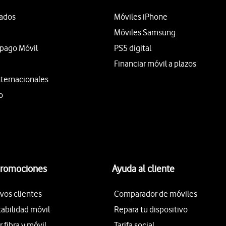
tados
Móviles iPhone
Móviles Samsung
epago Móvil
PS5 digital
Financiar móvil a plazos
nternacionales
o
promociones
Ayuda al cliente
vos clientes
Comparador de móviles
tabilidad móvil
Repara tu dispositivo
fibra y móvil
Tarifa social