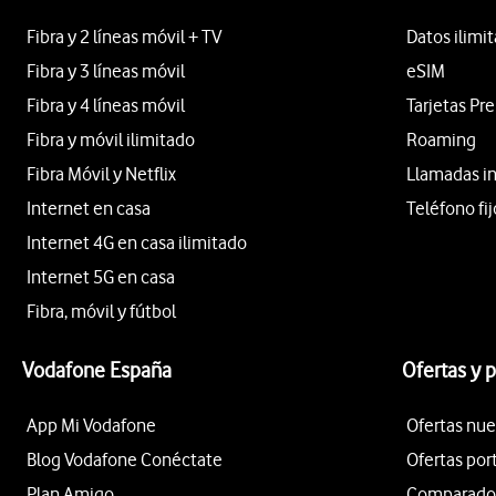
Fibra y 2 líneas móvil + TV
Datos ilimi
Fibra y 3 líneas móvil
eSIM
Fibra y 4 líneas móvil
Tarjetas Pr
Fibra y móvil ilimitado
Roaming
Fibra Móvil y Netflix
Llamadas i
Internet en casa
Teléfono fij
Internet 4G en casa ilimitado
Internet 5G en casa
Fibra, móvil y fútbol
Vodafone España
Ofertas y 
App Mi Vodafone
Ofertas nue
Blog Vodafone Conéctate
Ofertas por
Plan Amigo
Comparador 