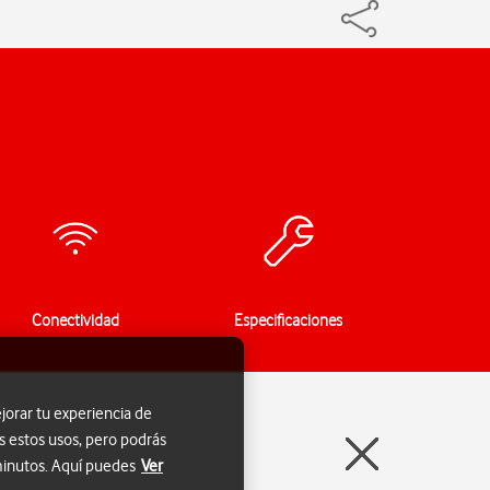
Conectividad
Especificaciones
jorar tu experiencia de
s estos usos, pero podrás
 minutos. Aquí puedes
Ver