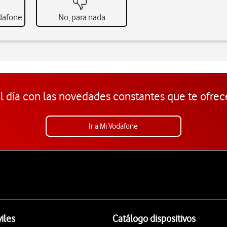
odafone
No, para nada
l día con las novedades constantes que te ofrec
Ir a Mi Vodafone
iles
Catálogo dispositivos