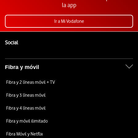
la app
Ir a Mi Vodafone
Pie de página de Vodafone
Enlaces a las redes sociales de Vodafone
Social
Fibra y móvil
Fibra y 2 líneas móvil + TV
Fibra y 3 líneas móvil
Fibra y 4 líneas móvil
Fibra y móvil ilimitado
Fibra Móvil y Netflix