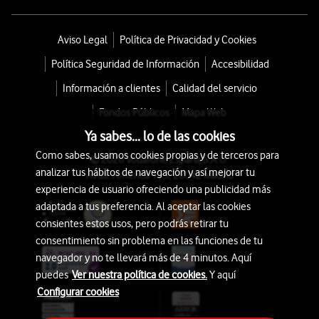
Aviso Legal
Política de Privacidad y Cookies
Política Seguridad de Información
Accesibilidad
Información a clientes
Calidad del servicio
Fondos Públicos
Mapa Web
Ya sabes... lo de las cookies
Como sabes, usamos cookies propias y de terceros para
© 2026 Vodafone España S.A.U.
analizar tus hábitos de navegación y así mejorar tu
Avda. América 115, 28042 Madrid
experiencia de usuario ofreciendo una publicidad más
adaptada a tus preferencia. Al aceptar las cookies
consientes estos usos, pero podrás retirar tu
consentimiento sin problema en las funciones de tu
navegador y no te llevará más de 4 minutos. Aquí
puedes
Ver nuestra política de cookies.
Y aquí
Configurar cookies