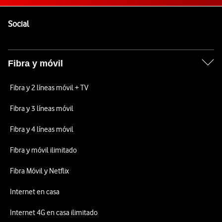
Pie de página de Vodafone
Enlaces a las redes sociales de Vodafone
Social
Fibra y móvil
Fibra y 2 líneas móvil + TV
Fibra y 3 líneas móvil
Fibra y 4 líneas móvil
Fibra y móvil ilimitado
Fibra Móvil y Netflix
Internet en casa
Internet 4G en casa ilimitado