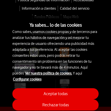
Política Seguridad de Información
Accesibilidad
Información a clientes
Calidad del servicio
Fondos Públicos
Mapa Web
Ya sabes... lo de las cookies
Como sabes, usamos cookies propias y de terceros para
© 2026 Vodafone España S.A.U.
analizar tus hábitos de navegación y así mejorar tu
Avda. América 115, 28042 Madrid
experiencia de usuario ofreciendo una publicidad más
adaptada a tus preferencia. Al aceptar las cookies
consientes estos usos, pero podrás retirar tu
consentimiento sin problema en las funciones de tu
navegador y no te llevará más de 4 minutos. Aquí
puedes
Ver nuestra política de cookies.
Y aquí
Configurar cookies
Aceptar todas
Rechazar todas